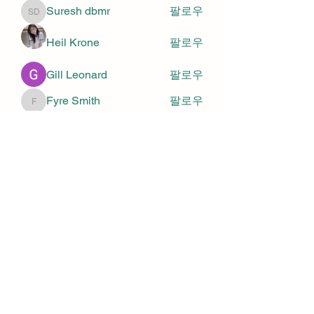
Suresh dbmr
팔로우
Suresh dbmr
Heil Krone
팔로우
Gill Leonard
팔로우
Fyre Smith
팔로우
Fyre Smith
Stewart Fitzgerald
팔로우
Stewart Fitzgerald
전체 회원 보기(20명)