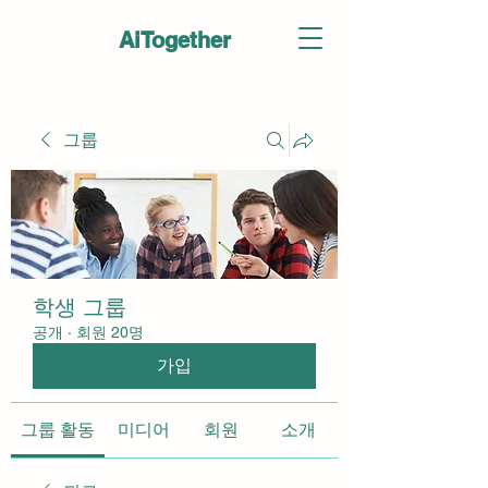
AiTogether
그룹
학생 그룹
공개
·
회원 20명
가입
그룹 활동
미디어
회원
소개