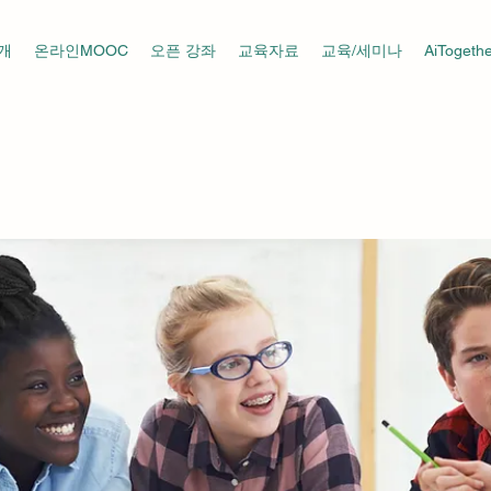
개
온라인MOOC
오픈 강좌
교육자료
교육/세미나
AiToget