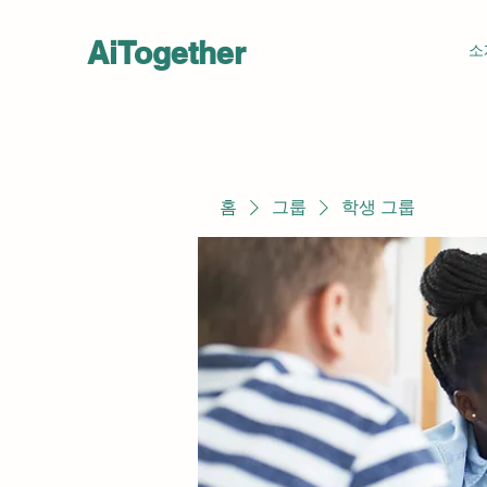
AiTogether
소
홈
그룹
학생 그룹