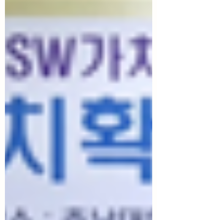
상했다. 2016년부터 대전권 SW중심대학들이
공동으로 개최해 온 ‘전국 고등학교 동아리
SW경진대회’는 고등학생들이 창의적인 문제
해결력과 협업 능력을 겨루는 대표적인 소프
트웨어 경진대회로 자리매김해 왔다. 특히, 10
회 대회가 이어지는 동안 3,000여명의 SW 인
재가 참여하는 등 대표적인 SW 인재 발굴의
요람으로 평가 받고 있다. 과학기술정보통신
부와 정보통신기획평가원이 주최하고 충남
대, KAIST, 우송대, 건양대, 국립한밭대가 공
동 주관한 이번 대회에는 전국 75개 고등학교
SW동아리 팀 290명의 학생이 예선에 참가했
으며, 이 중 21개 팀이 본선에 진출해 그