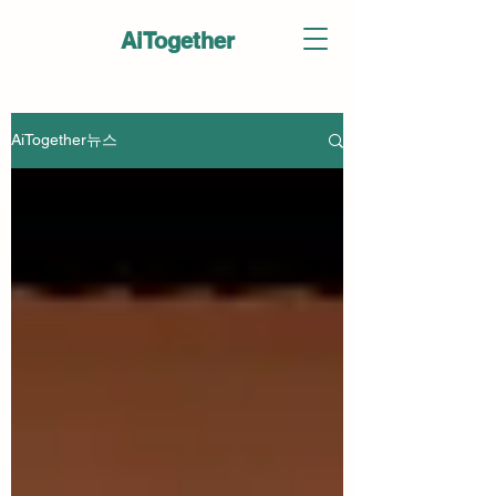
AiTogether
AiTogether뉴스