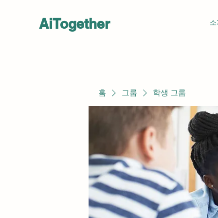
AiTogether
소
홈
그룹
학생 그룹