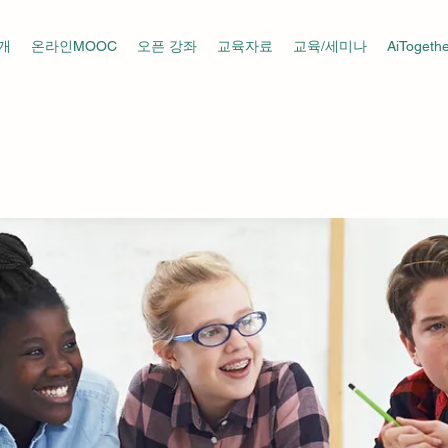
개
온라인MOOC
오픈 강좌
교육자료
교육/세미나
AiToget